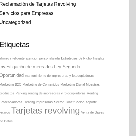
Reclamación de Tarjetas Revolving
Servicios para Empresas
Uncategorized
Etiquetas
ahorro inteligente
atención personalizada
Estrategias de Nicho
Insights
Investigación de mercados
Ley Segunda
Oportunidad
mantenimiento de impresoras y fotocopiadoras
Marketing B2C
Marketing de Contenidos
Marketing Digital
Muestras
productos
Parking
renting de impresoras y fotocopiadoras
Renting
Fotocopiadoras
Renting Impresoras
Sector Construccion
soporte
Tarjetas revolving
técnico
Venta de Bases
de Datos