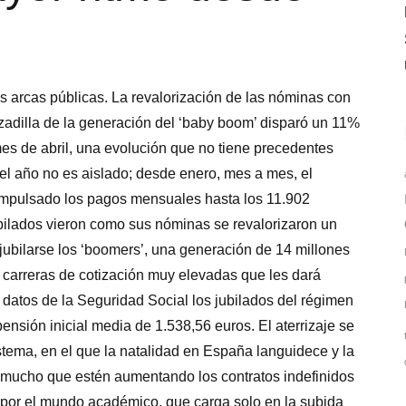
s arcas públicas. La revalorización de las nóminas con
anzadilla de la generación del ‘baby boom’ disparó un 11%
mes de abril, una evolución que no tiene precedentes
el año no es aislado; desde enero, mes a mes, el
impulsado los pagos mensuales hasta los 11.902
ubilados vieron como sus nóminas se revalorizaron un
ubilarse los ‘boomers’, una generación de 14 millones
 carreras de cotización muy elevadas que les dará
 datos de la Seguridad Social los jubilados del régimen
ensión inicial media de 1.538,56 euros. El aterrizaje se
tema, en el que la natalidad en España languidece y la
r mucho que estén aumentando los contratos indefinidos
por el mundo académico, que carga solo en la subida