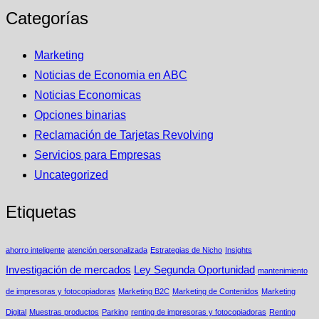
Categorías
Marketing
Noticias de Economia en ABC
Noticias Economicas
Opciones binarias
Reclamación de Tarjetas Revolving
Servicios para Empresas
Uncategorized
Etiquetas
ahorro inteligente
atención personalizada
Estrategias de Nicho
Insights
Investigación de mercados
Ley Segunda Oportunidad
mantenimiento
de impresoras y fotocopiadoras
Marketing B2C
Marketing de Contenidos
Marketing
Digital
Muestras productos
Parking
renting de impresoras y fotocopiadoras
Renting