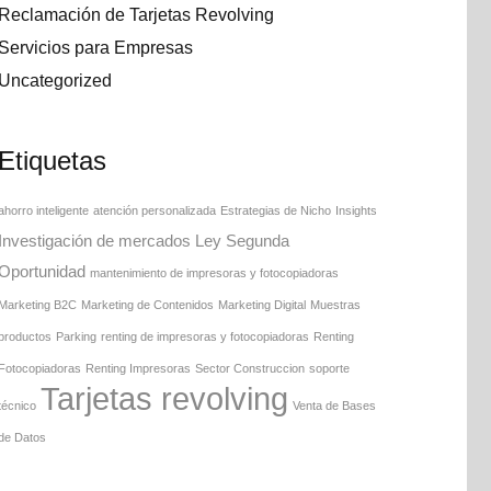
Reclamación de Tarjetas Revolving
Servicios para Empresas
Uncategorized
Etiquetas
ahorro inteligente
atención personalizada
Estrategias de Nicho
Insights
Investigación de mercados
Ley Segunda
Oportunidad
mantenimiento de impresoras y fotocopiadoras
Marketing B2C
Marketing de Contenidos
Marketing Digital
Muestras
productos
Parking
renting de impresoras y fotocopiadoras
Renting
Fotocopiadoras
Renting Impresoras
Sector Construccion
soporte
Tarjetas revolving
técnico
Venta de Bases
de Datos