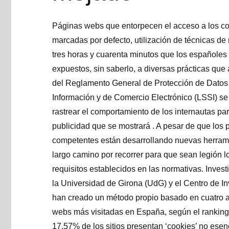
Páginas webs que entorpecen el acceso a los contenidos si no se aceptan las ‘cookies’, casillas marcadas por defecto, utilización de técnicas de rastreo poco conocidas por el usuario medio… en las tres horas y cuarenta minutos que los españoles pasamos pegados al ‘smartphone’ cada día, estamos expuestos, sin saberlo, a diversas prácticas que atentan contra nuestra privacidad . Los incumplimientos del Reglamento General de Protección de Datos (RGPD) y de la Ley de Servicios de la Sociedad de la Información y de Comercio Electrónico (LSSI) se propagan por el mundo digital con el objetivo de rastrear el comportamiento de los internautas para crear perfiles que puedan usarse para ajustar la publicidad que se mostrará . A pesar de que los profesionales del ámbito académico y las autoridades competentes están desarrollando nuevas herramientas para perseguir a los infractores, aún queda un largo camino por recorrer para que sean legión los portales que implementen correctamente los requisitos establecidos en las normativas. Investigadores de la Universitat Oberta de Catalunya (UOC), la Universidad de Girona (UdG) y el Centro de Investigación en Ciberseguridad de Cataluña (Cybercat) han creado un método propio basado en cuatro algoritmos y un índice con el que han analizado las 464 webs más visitadas en España, según el ranking de Alexa. Los resultados ponen blanco sobre negro: el 17,57% de los sitios presentan ‘cookies’ no esenciales seleccionadas de forma predeterminada y el 19,83% tiene un formulario de consentimiento de usuario no válido. «El incumplimiento es bastante generalizado» , lamenta Albert Jové , profesor colaborador de los Estudios de Informática, Multimedia y Telecomunicación de la UOC y uno de los autores del trabajo. En concreto, solo el 8,61% de las webs que recogen bien el consentimiento de los usuarios lo aplican con éxito en la práctica y la amplia mayoría, el 94,06%, emplea algún tipo de ‘cookies’ sin el consentimiento previo de la persona . «Hasta hace poco las sanciones por este tema eran casi inexistentes y a día de hoy no existe una fuerte conciencia de que se tiene que cumplir. Falta cultura de la privacidad en general y, en particular, de las ‘cookies’», dice. Existen diferentes razones que pueden explicar por qué las plataformas en línea infringen la normativa. En primer lugar, Paula Garralón , asociada en el departamento de Commercial en el despacho Bird & Bird, aclara que las ‘cookies’ están reguladas tanto por la Directiva ePrivacy (transpuesta en España mediante la LSSI) como por el RGPD (el uso de ‘cookies’ implica el tratamiento de datos personales). «Dado que existe tanta dispersión normativa, y pese a los esfuerzos del Comité Europeo de Protección de Datos, en la actualidad no hay un criterio único aplicable a las empresas en Europa en cuanto al uso de las ‘cookies’ y esas páginas probablemente pertenecen a grupos empresariales con presencia en todo el continente», afirma. Otro de los motivos que identifica la experta es que la ciudadanía adolece de un desconocimiento sobre sus derechos en materia de privacidad y, en particular, sobre qué son las ‘cookies’, lo que se traduce en un escaso ejercicio de derechos. Noticia Relacionada estandar No El factor humano aún marca diferencias en la era digital del negocio publicitario Alberto Velázquez La gestión de los datos ha revolucionado el sector, pero la intuicion, la creatividad y el conocimiento de las motivaciones de clientes y consumidores todavía son claves Las consecuencias a las que se enfrentan las empresas tampoco ayudan a erradicar el problema de los incumplimientos relacionados con las ‘cookies’. «Cuando existe una normativa general, como el RGPD, y una normativa especial, como la LSSI, el régimen sancionador aplicable es el de la ley especial . Así, mientras el régimen sancionador del RGPD contempla multas de hasta 10 y 20 millones de euros, en el caso de la LSSI el máximo que se puede imponer es de 30.000 euros y es raro que en la práctica se imponga la máxima sanción. Es un hecho que el régimen sancionador no es elevado», subraya. Cabe recordar que está en tramitación un reglamento que aspira a regular este ámbito, pero la negociación se encuentra bloqueada y no se espera que se apruebe ni este año ni el que viene. A falta de que se produzcan cambios regulatorios en el corto plazo, Garralón cree que noticias que han tenido una gran repercusión como la prohibición de Google Analytics en Austria, Francia e Italia, al entender que la transferencia de datos a Estados Unidos incumplía el RGPD, pueden contribuir a que los portales web se preocupen más por este tipo de temas. En nuestro país, la Agencia Española de Protección de Datos (AEPD) es el organismo competente para garantizar el cumplimiento del RGPD y de la LSSI. En 2021, último año con datos oficiales, impuso 24 multas por infracciones relacionadas con la instalación de ‘cookies’ , es decir, infracciones de la LSSI (artículo 22.2), según informan a este diario. «Respecto al uso de ‘cookies’ por parte de prestadores de servicios de la soc