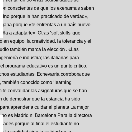
 son conscientes de que los exerasmus saben
 sino porque la han practicado de verdad»,
e gana porque «te enfrentas a un país nuevo,
eña a adaptarte». Otras ‘soft skills’ que
 en equipo, la creatividad, la tolerancia y el
tudio también marca la elección . «Las
niería e industria; las italianas para
, el programa educativo es un punto crítico.
chos estudiantes. Echevarria corrobora que
, también conocido como ‘learning
ite convalidar las asignaturas que se han
n de demostrar que la estancia ha sido
ara aprender a cuidar el planeta La mejor
no es Madrid ni Barcelona Para la directora
ades porque al final el estudiante no
s la cantidad sino la calidad de la