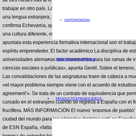
trabajar en otro país. Los responsables de recursos humanos
una lengua extranjera, ya no «porque lo certifique un examen,
CRIPTOMONEDAS
confirma Echevarria, que también recalca la resiliencia que s
una cultura diferente, otro sistema educativo, y todo eso te ens
apuntala esta experiencia formativa internacional son el trabajo
espíritu emprendedor. El factor académico La disciplina de es
universidades alemanas son interesantes para las ramas de inge
SERVICIOS A EMPRESAS
ciencias sociales o jurídicas», apunta Gentil. Sobre el terreno
Las convalidaciones de las asignaturas traen de cabeza a mu
«el mayor problema siempre viene con el acuerdo de estudios
agreement’». Se trata de un contrato de equivalencia que perm
PRODUCTOS FINANCIEROS
cursado en el extranjero cuando se regresa a España con el fi
fructífera. MÁS INFORMACIÓN El nuevo ‘erasmus de pueblo’ p
ciudad del mundo para los nómadas digitales está en España: 
de ESN España, «falta mucha más conexión entre las universid
termina de entender bien el proceso», insistiendo en que «no e