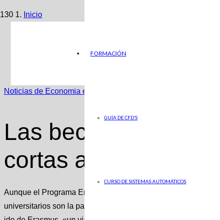
Inicio
Noticias de Economia en ABC
FORMACIÓN
Las becas Erasmus se quedan cortas ante la inflación
Noticias de Economia en ABC
GUÍA DE CFD’S
Las becas Erasmus
cortas ante la inflaci
CURSO DE SISTEMAS AUTOMÁTICOS
Aunque el Programa Erasmus de la Unión Europea es muy amp
universitarios son la parte más conocida. Para muchos estudi
ido de Erasmus, «un viaje de transformación que impulsa el de