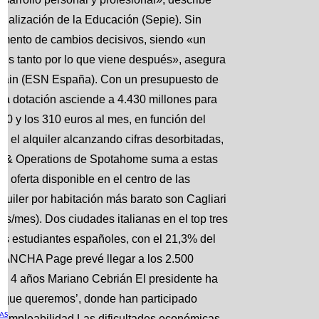
ionalización de la Educación (Sepie). Sin
momento de cambios decisivos, siendo «un
nos tanto por lo que viene después», asegura
Spain (ESN España). Con un presupuesto de
la dotación asciende a 4.430 millones para
0 y los 310 euros al mes, en función del
 y el alquiler alcanzando cifras desorbitadas,
ss & Operations de Spotahome suma a estas
a oferta disponible en el centro de las
quiler por habitación más barato son Cagliari
s/mes). Dos ciudades italianas en el top tres
 los estudiantes españoles, con el 21,3% del
MANCHA Page prevé llegar a los 2.500
os 4 años Mariano Cebrián El presidente ha
 que queremos’, donde han participado
AS
u empleabilidad Las dificultades económicas