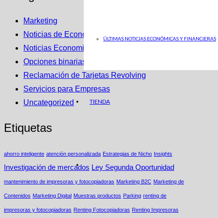
Marketing
Noticias de Economia en ABC
ÚLTIMAS NOTICIAS ECONÓMICAS Y FINANCIERAS
Noticias Economicas
Opciones binarias
Reclamación de Tarjetas Revolving
Servicios para Empresas
TIENDA
Uncategorized
Etiquetas
ahorro inteligente
atención personalizada
Estrategias de Nicho
Insights
Investigación de mercados
Ley Segunda Oportunidad
mantenimiento de impresoras y fotocopiadoras
Marketing B2C
Marketing de
Contenidos
Marketing Digital
Muestras productos
Parking
renting de
impresoras y fotocopiadoras
Renting Fotocopiadoras
Renting Impresoras