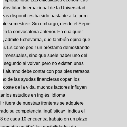
e Movilidad Internacional de la Universidad
zas disponibles ha sido bastante alta, pero
uiente semestre». Sin embargo, desde el Sepie
en la convocatoria anterior. En cualquier
ara, admite Echevarria, que también opina que
antar. Es como pedir un préstamo demostrando
son mensuales, sino que suele haber uno del
 el segundo al volver, pero no existen unas
del alumno debe contar con posibles retrasos.
no de las ayudas financieras copan los
l coste de la vida, muchos factores influyen
zar los estudios en inglés, idioma
lir fuera de nuestras fronteras se adquiere
rado su competencia lingüística», indica el
: 8 de cada 10 encuentra trabajo en un plazo
e aumentar un 50% las posibilidades de