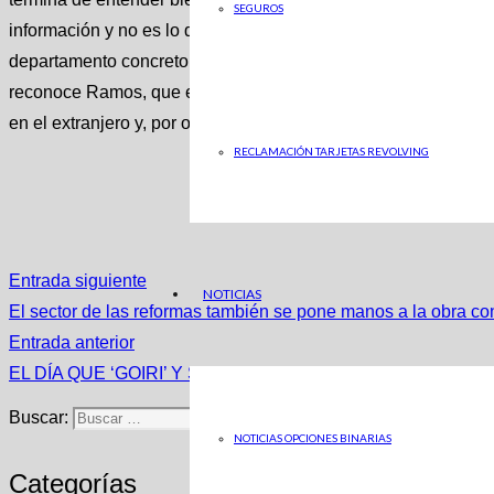
SEGUROS
información y no es lo que se explica sino cómo se explica».
departamento concreto de la universidad, y abarca tanto la p
reconoce Ramos, que explica que «se ayuda al estudiante a e
en el extranjero y, por otra parte, se le informa de los requer
RECLAMACIÓN TARJETAS REVOLVING
Entrada siguiente
NOTICIAS
El sector de las reformas también se pone manos a la obra con 
Entrada anterior
EL DÍA QUE ‘GOIRI’ Y SU EQUIPO PENSARON EN RENUN
Buscar:
NOTICIAS OPCIONES BINARIAS
Categorías