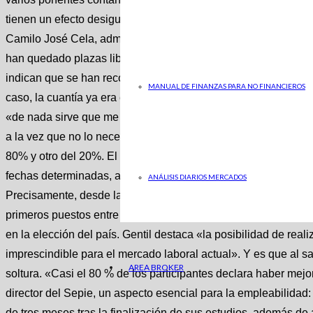
tienen un efecto desigual. Victoria G. Ramos , coordinadora d
Camilo José Cela, admite que «la tasa de ocupación de las pla
han quedado plazas libres que se intentarán cubrir en el sig
indican que se han recogido 1.200 solicitudes, un 9% más que 
MANUAL DE FINANZAS PARA NO FINANCIEROS
caso, la cuantía ya era escasa antes de que el IPC se dispar
«de nada sirve que me des dinero si lo voy a tener que adel
a la vez que no lo necesitas». Lo cierto es que los pagos no 
80% y otro del 20%. El primero suele recibirse antes de irse y
fechas determinadas, así que la planificación presupuestaria 
ANÁLISIS DIARIOS MERCADOS
Precisamente, desde la UCJC advierten que los plazos de abo
primeros puestos entre las dudas más recurrentes. Más allá de
en la elección del país. Gentil destaca «la posibilidad de reali
imprescindible para el mercado laboral actual». Y es que al sa
AREA BROKER
soltura. «Casi el 80 % de los participantes declara haber mejo
director del Sepie, un aspecto esencial para la empleabilidad
de tres meses tras la finalización de sus estudios, además d