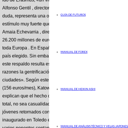
Alfonso Gentil , director del Servicio Español para la Internac
GUÍA DE FUTUROS
duda, representa una oportunidad única e irrepetible en un 
estímulo muy fuerte que es mejor vivir al 100%, sin preocupar
Amaia Echevarria , directora de Erasmus Students Network 
26.200 millones de euros para el periodo 2021-2027, en 2023 
toda Europa . En España, estas ayudas se mueven entre los 21
MANUAL DE FOREX
país elegido. Sin embargo, en el escenario inflacionista actual
este respaldo resulta escaso. Eduardo Garbayo , VP, Busine
razones la gentrificación, «que está haciendo que se reduzca l
ciudades». Según este portal, las ciudades europeas con el al
(156 euros/mes), Katowice (210 euros/mes) y Perugia (250euro
MANUAL DE HEIKIN ASHI
explican que el hecho de que Italia sea el destino favorito de
total, no sea casualidad. Noticia Relacionada CASTILLA-LA 
jóvenes retornados con el Programa de Talento en los próxim
inaugurado en Toledo el Foro de ABC ‘Next Spain. La España
MANUAL DE ANÁLISIS TÉCNICO Y VELAS JAPONES
varios ponentes contando sus experiencias con el talento y s