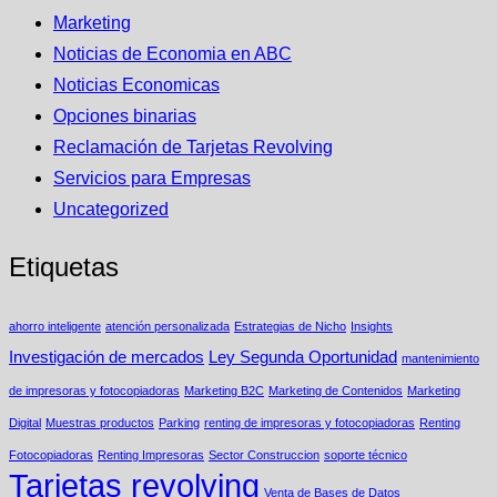
Marketing
Noticias de Economia en ABC
Noticias Economicas
Opciones binarias
Reclamación de Tarjetas Revolving
Servicios para Empresas
Uncategorized
Etiquetas
ahorro inteligente
atención personalizada
Estrategias de Nicho
Insights
Investigación de mercados
Ley Segunda Oportunidad
mantenimiento
de impresoras y fotocopiadoras
Marketing B2C
Marketing de Contenidos
Marketing
Digital
Muestras productos
Parking
renting de impresoras y fotocopiadoras
Renting
Fotocopiadoras
Renting Impresoras
Sector Construccion
soporte técnico
Tarjetas revolving
Venta de Bases de Datos