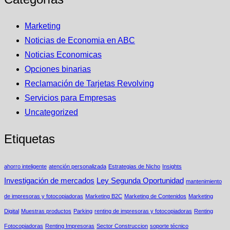
Marketing
Noticias de Economia en ABC
Noticias Economicas
Opciones binarias
Reclamación de Tarjetas Revolving
Servicios para Empresas
Uncategorized
Etiquetas
ahorro inteligente
atención personalizada
Estrategias de Nicho
Insights
Investigación de mercados
Ley Segunda Oportunidad
mantenimiento
de impresoras y fotocopiadoras
Marketing B2C
Marketing de Contenidos
Marketing
Digital
Muestras productos
Parking
renting de impresoras y fotocopiadoras
Renting
Fotocopiadoras
Renting Impresoras
Sector Construccion
soporte técnico