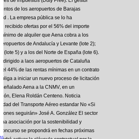
libres de impuestos (Duty Free). El gestor
mientos de los aeropuertos de Barajas
red . La empresa pública se lo ha
 recibido ofertas por el 56% del importe
 mínimo de alquiler que Aena cobra a los
 aeropuertos de Andalucía y Levante (lote 2);
s (lote 5) y a los del Norte de España (lote 6).
4, dirigido a laos aeropuertos de Cataluña
el 44% de las rentas mínimas en un contrato
bliga a iniciar un nuevo proceso de licitación
ha señalado Aena a la CNMV, en un
ación, Elena Roldán Centeno. Noticia
ilidad del Transporte Aéreo estandar No «Si
isiones seguirán» José A. González El sector
una asociación por la sostenibilidad y
o concurso se propondrá en fechas próximas
AS