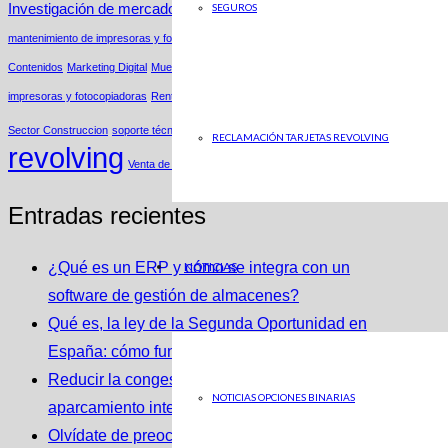
SEGUROS
Investigación de mercados
Ley Segunda Oportunidad
mantenimiento de impresoras y fotocopiadoras
Marketing B2C
Marketing de
Contenidos
Marketing Digital
Muestras productos
Parking
renting de
impresoras y fotocopiadoras
Renting Fotocopiadoras
Renting Impresoras
Tarjetas
Sector Construccion
soporte técnico
RECLAMACIÓN TARJETAS REVOLVING
revolving
Venta de Bases de Datos
Entradas recientes
NOTICIAS
¿Qué es un ERP y cómo se integra con un
software de gestión de almacenes?
Qué es, la ley de la Segunda Oportunidad en
España: cómo funciona y cómo puede ayudarte
Reducir la congestión con soluciones de
NOTICIAS OPCIONES BINARIAS
aparcamiento inteligentes
Olvídate de preocupaciones con el renting