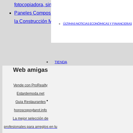
fotocopiadora, sin inversión inicial
Paneles Composite: Innovación y Eficiencia en
la Construcción Moderna
ÚLTIMAS NOTICIAS ECONÓMICAS Y FINANCIERAS
TIENDA
Web amigas
Vende con ProRealty
Estardemoda.net
Guia Restaurantes
horoscopoytarot.info
La mejor selección de
profesionales para arreglos en tu