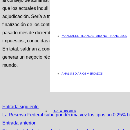
al consejo de administración y como parte de el mismo, Aena po
que los actuales inquilinos pueden continuar con la explotac
adjudicación. Sería a través de una prórroga de un máximo de
finalización de los contratos actualmente vigentes, que caduc
pasado mes de diciembre la convocatoria del concurso para la 
MANUAL DE FINANZAS PARA NO FINANCIEROS
impuestos , conocidas como duty free, en los principales aero
En total, saldrían a concurso 86 tiendas, con una superficie
generar un negocio récord de 18.000 millones de euros, convi
mundo.
ANÁLISIS DIARIOS MERCADOS
Entrada siguiente
AREA BROKER
La Reserva Federal sube por décima vez los tipos un 0,25% h
Entrada anterior