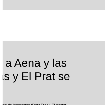
s y El Prat se quedan desiertas
n a Aena y las
as y El Prat se