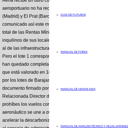
Aena recibe un duro correctivo en la licitación de las tiendas 
aeroportuario no ha recibido ninguna oferta por los estableci
GUÍA DE FUTUROS
(Madrid) y El Prat (Barcelona), los dos más importantes de su 
comunicado así este miércoles a la CNMV. Según Aena, se han
total de las Rentas Mínimas Anuales Garantizadas (el importe
inquilinos de sus locales). El interés ha llegado a los lotes de
al de las infraestructuras de Canarias (lote 3); a los de Baleare
MANUAL DE FOREX
Pero el lote 1 correspondiente al aeropuerto de Barajas , y el 
han quedado completamente desiertos. Estos dos representan 
que está valorado en 18.000 millones de euros. La coyuntura o
por los lotes de Barajas y los aeropuertos catalanes, según 
documento firmado por la secretaria del consejo de administr
MANUAL DE HEIKIN ASHI
Relacionada Director de la Alianza española para la Sostenib
prohíbes los vuelos cortos se perderá competitividad y las em
aeronáutico se une a otros ámbitos de la sociedad para crear 
acelerar la descarbonización del transporte aéreo Este nuev
MANUAL DE ANÁLISIS TÉCNICO Y VELAS JAPONES