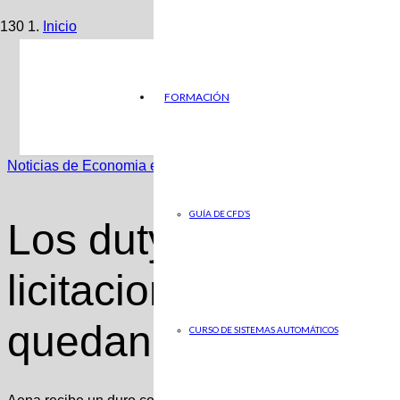
Inicio
Noticias de Economia en ABC
FORMACIÓN
Los duty free plantan a Aena y las licitaciones de Baraja
Noticias de Economia en ABC
GUÍA DE CFD’S
Los duty free planta
licitaciones de Baraj
quedan desiertas
CURSO DE SISTEMAS AUTOMÁTICOS