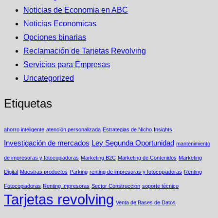
Noticias de Economia en ABC
Noticias Economicas
Opciones binarias
Reclamación de Tarjetas Revolving
Servicios para Empresas
Uncategorized
Etiquetas
ahorro inteligente
atención personalizada
Estrategias de Nicho
Insights
Investigación de mercados
Ley Segunda Oportunidad
mantenimiento
de impresoras y fotocopiadoras
Marketing B2C
Marketing de Contenidos
Marketing
Digital
Muestras productos
Parking
renting de impresoras y fotocopiadoras
Renting
Fotocopiadoras
Renting Impresoras
Sector Construccion
soporte técnico
Tarjetas revolving
Venta de Bases de Datos