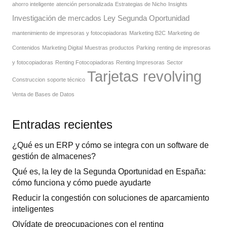
ahorro inteligente
atención personalizada
Estrategias de Nicho
Insights
Investigación de mercados
Ley Segunda Oportunidad
mantenimiento de impresoras y fotocopiadoras
Marketing B2C
Marketing de
Contenidos
Marketing Digital
Muestras productos
Parking
renting de impresoras
y fotocopiadoras
Renting Fotocopiadoras
Renting Impresoras
Sector
Tarjetas revolving
Construccion
soporte técnico
Venta de Bases de Datos
Entradas recientes
¿Qué es un ERP y cómo se integra con un software de
gestión de almacenes?
Qué es, la ley de la Segunda Oportunidad en España:
cómo funciona y cómo puede ayudarte
Reducir la congestión con soluciones de aparcamiento
inteligentes
Olvídate de preocupaciones con el renting