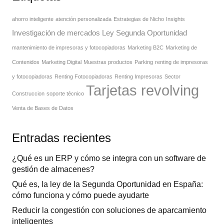
ahorro inteligente
atención personalizada
Estrategias de Nicho
Insights
Investigación de mercados
Ley Segunda Oportunidad
mantenimiento de impresoras y fotocopiadoras
Marketing B2C
Marketing de
Contenidos
Marketing Digital
Muestras productos
Parking
renting de impresoras
y fotocopiadoras
Renting Fotocopiadoras
Renting Impresoras
Sector
Tarjetas revolving
Construccion
soporte técnico
Venta de Bases de Datos
Entradas recientes
¿Qué es un ERP y cómo se integra con un software de
gestión de almacenes?
Qué es, la ley de la Segunda Oportunidad en España:
cómo funciona y cómo puede ayudarte
Reducir la congestión con soluciones de aparcamiento
inteligentes