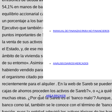
54,1% en manos de bancos y aseguradoras y el 45,9% en mano
equilibrio accionarial cambió a principios de 2022 cuando el 
un porcentaje a los bancos para superar el 50% del capital. 
Ejecutivo que también debía cumplir una labor social como her
MANUAL DE FINANZAS PARA NO FINANCIEROS
puntos importantes de Sareb es que tienen como principales 
la venta de sus activos para cancelar el mayor importe posibl
el Estado, y, de ese modo, reducir el impacto en los contribuy
ámbito de la vivienda social y asequible , de acuerdo con la e
de su entorno». Asimismo, el régimen legal de la entidad co
ANÁLISIS DIARIOS MERCADOS
habiendo vendido para entonces todos sus activos. De este m
el organismo citado ponga a disposición de la vivienda públ
recientemente para el alquiler . En la web de Sareb se pued
cajas de ahorros proceden los activos de Sareb?», o «¿a qui
AREA BROKER
muchas otras. ¿Por qué la Sareb es el ‘banco malo’? Aunque
banco como tal, también se le conoce con el término de ‘banco
función, pues la entidad adquirió los activos tóxicos de los b