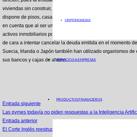
viviendas sin construir, promociones quebradas…) para sanea
dispone de pisos, casas, solares, promociones a medio hacer 
CRIPTOMONEDAS
en cuenta que al ser un ‘banco malo’ lleno de activos tóxicos 
activos inmobiliarios por precios inferiores a los que pagaron 
de cara a intentar cancelar la deuda emitida en el momento d
Suecia, Irlanda o Japón también han utilizado organismos de e
sus bancos y cajas de ahorro.
SERVICIOS A EMPRESAS
PRODUCTOS FINANCIEROS
Entrada siguiente
Las pymes todavía no piden respuestas a la Inteligencia Artific
Entrada anterior
El Corte Inglés reestructura su marca Sweno y se centra en la