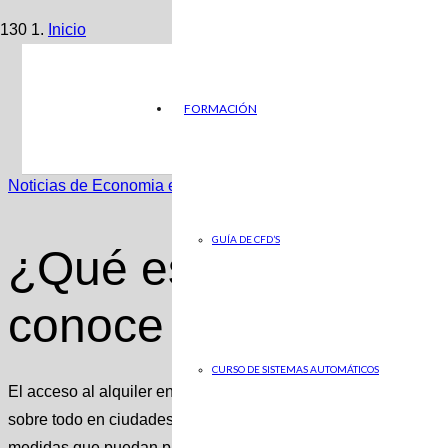
Inicio
Noticias de Economia en ABC
FORMACIÓN
¿Qué es la Sareb y por qué se conoce como el ‘banco m
Noticias de Economia en ABC
GUÍA DE CFD’S
¿Qué es la Sareb y 
conoce como el ‘ba
CURSO DE SISTEMAS AUTOMÁTICOS
El acceso al alquiler en España es un objetivo pendiente de po
sobre todo en ciudades como Madrid o Barcelona. Para ello, 
medidas que puedan paliar los altos precios y facilitar el acce