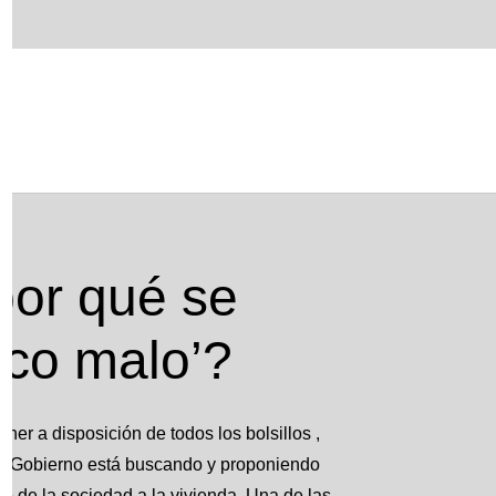
alo’?
por qué se
nco malo’?
ner a disposición de todos los bolsillos ,
el Gobierno está buscando y proponiendo
so de la sociedad a la vivienda. Una de las