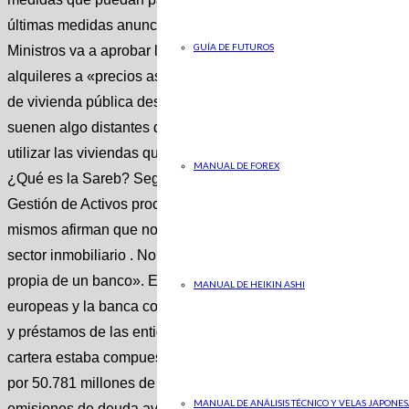
últimas medidas anunciadas por Pedro Sanchez, presidente d
GUÍA DE FUTUROS
Ministros va a aprobar la movilización de 50.000 viviendas pr
alquileres a «precios asequibles» . Así, el líder socialista 
de vivienda pública desde el dato del 3% actual. Pero, para 
suenen algo distantes debido a que no se conoce del todo bi
utilizar las viviendas que pertenecen a dicha entidad . A con
MANUAL DE FOREX
¿Qué es la Sareb? Según la propia web de Sareb, este términ
Gestión de Activos procedentes de la Reestructuración Banca
mismos afirman que no lo es, pues indican: «Somos una socie
sector inmobiliario . No tenemos ficha bancaria, no concedem
propia de un banco». Esta empresa se fundó en 2012, tras un 
MANUAL DE HEIKIN ASHI
europeas y la banca con el fin de crear una entidad que se e
y préstamos de las entidades financieras rescatadas . Cuando 
cartera estaba compuesta de un 77,7% de préstamos al promo
por 50.781 millones de euros a las entidades correspondiente
MANUAL DE ANÁLISIS TÉCNICO Y VELAS JAPONES
emisiones de deuda avalada por el Tesoro Público. En un inic