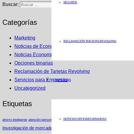
SEGUROS
Buscar:
Categorías
Marketing
RECLAMACIÓN TARJETAS REVOLVING
Noticias de Economia en ABC
Noticias Economicas
Opciones binarias
Reclamación de Tarjetas Revolving
Servicios para Empresas
NOTICIAS
Uncategorized
Etiquetas
NOTICIAS OPCIONES BINARIAS
ahorro inteligente
atención personalizada
Estrategias de Nicho
Insights
Investigación de mercados
Ley Segunda Oportunidad