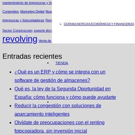
mantenimiento de impresoras y fotocopiadoras
Marketing B2C
Marketing de
Contenidos
Marketing Digital
Muestras productos
Parking
renting de
impresoras y fotocopiadoras
Renting Fotocopiadoras
Renting Impresoras
ÚLTIMAS NOTICIAS ECONÓMICAS Y FINANCIERAS
Tarjetas
Sector Construccion
soporte técnico
revolving
Venta de Bases de Datos
Entradas recientes
TIENDA
¿Qué es un ERP y cómo se integra con un
software de gestión de almacenes?
Qué es, la ley de la Segunda Oportunidad en
España: cómo funciona y cómo puede ayudarte
Reducir la congestión con soluciones de
aparcamiento inteligentes
Olvídate de preocupaciones con el renting
fotocopiadora, sin inversión inicial