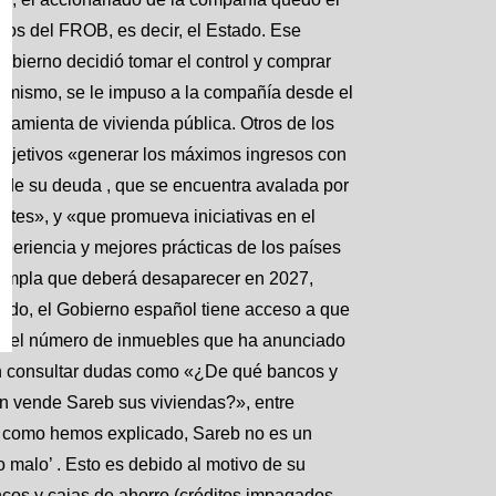
s del FROB, es decir, el Estado. Ese
Gobierno decidió tomar el control y comprar
Asimismo, se le impuso a la compañía desde el
ramienta de vivienda pública. Otros de los
objetivos «generar los máximos ingresos con
e de su deuda , que se encuentra avalada por
entes», y «que promueva iniciativas en el
xperiencia y mejores prácticas de los países
ntempla que deberá desaparecer en 2027,
odo, el Gobierno español tiene acceso a que
ica el número de inmuebles que ha anunciado
en consultar dudas como «¿De qué bancos y
én vende Sareb sus viviendas?», entre
, como hemos explicado, Sareb no es un
 malo’ . Esto es debido al motivo de su
ancos y cajas de ahorro (créditos impagados,