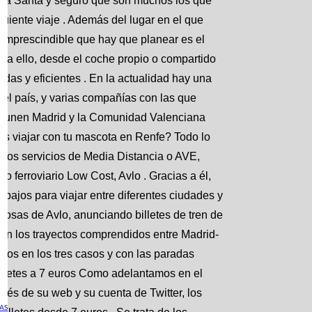
na Santa y seguro que son muchos los que
iente viaje . Además del lugar en el que
 imprescindible que hay que planear es el
a ello, desde el coche propio o compartido
odas y eficientes . En la actualidad hay una
 del país, y varias compañías con las que
ue unen Madrid y la Comunidad Valenciana
es viajar con tu mascota en Renfe? Todo lo
 los servicios de Media Distancia o AVE,
o ferroviario Low Cost, Avlo . Gracias a él,
bajos para viajar entre diferentes ciudades y
gosas de Avlo, anunciando billetes de tren de
e en los trayectos comprendidos entre Madrid-
dos en los tres casos y con las paradas
illetes a 7 euros Como adelantamos en el
avés de su web y su cuenta de Twitter, los
AS