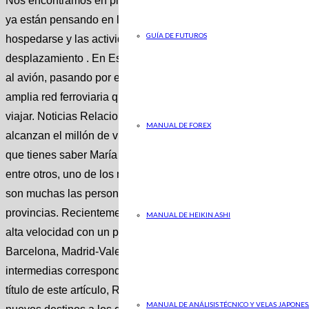
Nos encontramos en plena vuelta de las vacaciones de Sema
ya están pensando en la próxima escapada o planeando el sigu
GUÍA DE FUTUROS
hospedarse y las actividades que se quieren hacer, otro punto
desplazamiento . En España contamos con varias opciones par
al avión, pasando por el tren, una de las alternativas más cóm
amplia red ferroviaria que llega a diversos puntos principales
viajar. Noticias Relacionadas estandar No Los trenes Avlo q
MANUAL DE FOREX
alcanzan el millón de viajeros D. V. estandar No ¿Cómo pued
que tienes saber María Albert En el caso de Renfe, además de
entre otros, uno de los más novedosos y populares es el servici
son muchas las personas que se pueden beneficiar de precios 
provincias. Recientemente se han conocido las ofertas más ju
MANUAL DE HEIKIN ASHI
alta velocidad con un precio de tan solo 7 euros , inicialment
Barcelona, Madrid-Valencia y Madrid-Alicante, en ambos senti
intermedias correspondientes. Nuevos destinos de Avlo con b
título de este artículo, Renfe ha anunciado recientemente, a tr
MANUAL DE ANÁLISIS TÉCNICO Y VELAS JAPONES