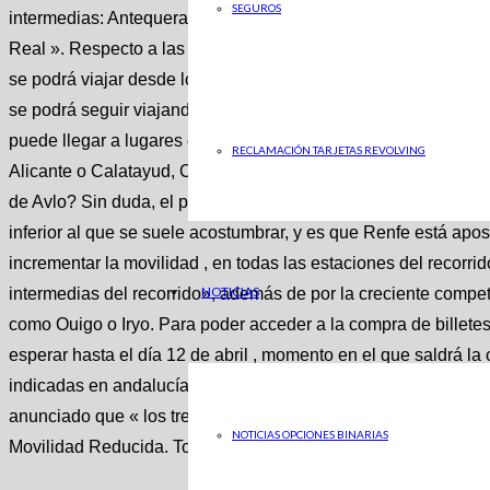
SEGUROS
intermedias: Antequera Santa Ana, Puente Genil, Córdoba, Vi
Real ». Respecto a las fechas clave fijadas, el servicio se esta
se podrá viajar desde los últimos días de primavera y a partir
se podrá seguir viajando a los demás destinos ya disponibles
puede llegar a lugares como Valencia, Guadalajara, Tarrago
RECLAMACIÓN TARJETAS REVOLVING
Alicante o Calatayud, Ciudad Real o Sevilla entre otros. ¿Cuán
de Avlo? Sin duda, el precio fijado para viajar a alta velocida
inferior al que se suele acostumbrar, y es que Renfe está aposta
incrementar la movilidad , en todas las estaciones del recorrid
NOTICIAS
intermedias del recorrido», además de por la creciente compe
como Ouigo o Iryo. Para poder acceder a la compra de billete
esperar hasta el día 12 de abril , momento en el que saldrá l
indicadas en andalucía. Habrá que estar atentos y ser rápido
anunciado que « los trenes Avlo ofrecerán 436 plazas más otr
NOTICIAS OPCIONES BINARIAS
Movilidad Reducida. Todas se pondrán a la venta en clase ú