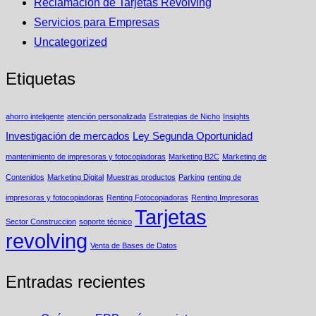
Reclamación de Tarjetas Revolving
Servicios para Empresas
Uncategorized
Etiquetas
ahorro inteligente
atención personalizada
Estrategias de Nicho
Insights
Investigación de mercados
Ley Segunda Oportunidad
mantenimiento de impresoras y fotocopiadoras
Marketing B2C
Marketing de
Contenidos
Marketing Digital
Muestras productos
Parking
renting de
impresoras y fotocopiadoras
Renting Fotocopiadoras
Renting Impresoras
Tarjetas
Sector Construccion
soporte técnico
revolving
Venta de Bases de Datos
Entradas recientes