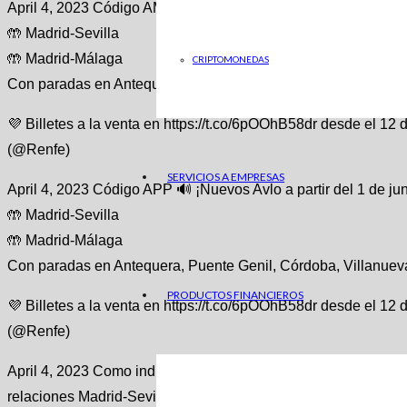
April 4, 2023 Código AMP 🔊 ¡Nuevos Avlo a partir del 1 de jun
🤲 Madrid-Sevilla
🤲 Madrid-Málaga
CRIPTOMONEDAS
Con paradas en Antequera, Puente Genil, Córdoba, Villanuev
💜 Billetes a la venta en https://t.co/6pOOhB58dr desde el 12
(@Renfe)
SERVICIOS A EMPRESAS
April 4, 2023 Código APP 🔊 ¡Nuevos Avlo a partir del 1 de jun
🤲 Madrid-Sevilla
🤲 Madrid-Málaga
Con paradas en Antequera, Puente Genil, Córdoba, Villanuev
PRODUCTOS FINANCIEROS
💜 Billetes a la venta en https://t.co/6pOOhB58dr desde el 12
(@Renfe)
April 4, 2023 Como indica la compañía ferroviaria, «la oferta ini
relaciones Madrid-Sevilla y Madrid-Málaga . Los trenes Avlo 