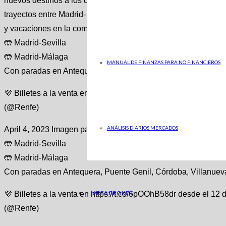
nuevos destinos a los que estará adherida esta promoción de bi
trayectos entre Madrid- Sevilla y Madrid-Málaga , algo que se
y vacaciones en la comunidad andaluza. Código Desktop 🔊 ¡Nu
🤲 Madrid-Sevilla
🤲 Madrid-Málaga
MANUAL DE FINANZAS PARA NO FINANCIEROS
Con paradas en Antequera, Puente Genil, Córdoba, Villanuev
💜 Billetes a la venta en https://t.co/6pOOhB58dr desde el 12
(@Renfe)
ANÁLISIS DIARIOS MERCADOS
April 4, 2023 Imagen para móvil, amp y app Código móvil 🔊 ¡N
🤲 Madrid-Sevilla
🤲 Madrid-Málaga
Con paradas en Antequera, Puente Genil, Córdoba, Villanuev
AREA BROKER
💜 Billetes a la venta en https://t.co/6pOOhB58dr desde el 12
(@Renfe)