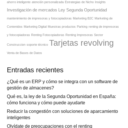
ahorro inteligente
atención personalizada
Estrategias de Nicho
Insights
Investigación de mercados
Ley Segunda Oportunidad
mantenimiento de impresoras y fotocopiadoras
Marketing B2C
Marketing de
Contenidos
Marketing Digital
Muestras productos
Parking
renting de impresoras
y fotocopiadoras
Renting Fotocopiadoras
Renting Impresoras
Sector
Tarjetas revolving
Construccion
soporte técnico
Venta de Bases de Datos
Entradas recientes
¿Qué es un ERP y cómo se integra con un software de
gestión de almacenes?
Qué es, la ley de la Segunda Oportunidad en España:
cómo funciona y cómo puede ayudarte
Reducir la congestión con soluciones de aparcamiento
inteligentes
Olvídate de preocupaciones con el renting