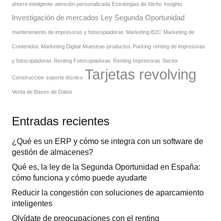
ahorro inteligente
atención personalizada
Estrategias de Nicho
Insights
Investigación de mercados
Ley Segunda Oportunidad
mantenimiento de impresoras y fotocopiadoras
Marketing B2C
Marketing de
Contenidos
Marketing Digital
Muestras productos
Parking
renting de impresoras
y fotocopiadoras
Renting Fotocopiadoras
Renting Impresoras
Sector
Tarjetas revolving
Construccion
soporte técnico
Venta de Bases de Datos
Entradas recientes
¿Qué es un ERP y cómo se integra con un software de
gestión de almacenes?
Qué es, la ley de la Segunda Oportunidad en España:
cómo funciona y cómo puede ayudarte
Reducir la congestión con soluciones de aparcamiento
inteligentes
Olvídate de preocupaciones con el renting