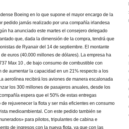
nidense Boeing en lo que supone el mayor encargo de la
ayor pedido jamás realizado por una compañía irlandesa
gún ha anunciado este martes el consejero delegado
antado que, dada la dimensión de la compra, tendrá que
ionistas de Ryanair del 14 de septiembre. El montante
s de euros (40.000 millones de dólares). La empresa ha
B737 Max 10 , de bajo consumo de combustible con
in de aumentar la capacidad en un 21% respecto a los
 aerolínea recibirá los aviones de manera escalonada
anzar los 300 millones de pasajeros anuales, desde los
a compañía espera que el 50% de estas entregas
 de rejuvenecer la flota y ser más eficientes en consumo
vista medioambiental. Con este pedido también se
unerados» para pilotos, tripulantes de cabina e
nto de ingresos con la nueva flota, ya que con las