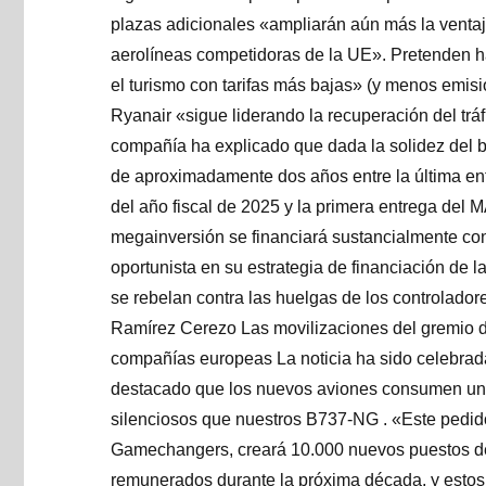
plazas adicionales «ampliarán aún más la ventaj
aerolíneas competidoras de la UE». Pretenden ha
el turismo con tarifas más bajas» (y menos emis
Ryanair «sigue liderando la recuperación del tráfi
compañía ha explicado que dada la solidez del bal
de aproximadamente dos años entre la última en
del año fiscal de 2025 y la primera entrega del M
megainversión se financiará sustancialmente con
oportunista en su estrategia de financiación de l
se rebelan contra las huelgas de los controlador
Ramírez Cerezo Las movilizaciones del gremio d
compañías europeas La noticia ha sido celebrad
destacado que los nuevos aviones consumen u
silenciosos que nuestros B737-NG . «Este pedido
Gamechangers, creará 10.000 nuevos puestos de 
remunerados durante la próxima década, y estos 