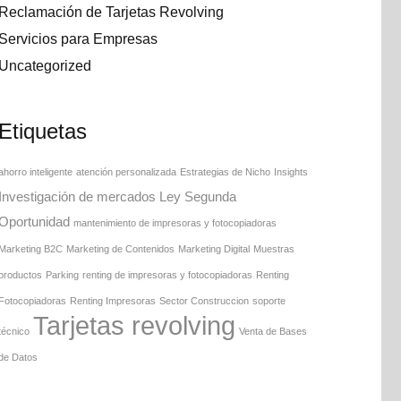
Reclamación de Tarjetas Revolving
Servicios para Empresas
Uncategorized
Etiquetas
ahorro inteligente
atención personalizada
Estrategias de Nicho
Insights
Investigación de mercados
Ley Segunda
Oportunidad
mantenimiento de impresoras y fotocopiadoras
Marketing B2C
Marketing de Contenidos
Marketing Digital
Muestras
productos
Parking
renting de impresoras y fotocopiadoras
Renting
Fotocopiadoras
Renting Impresoras
Sector Construccion
soporte
Tarjetas revolving
técnico
Venta de Bases
de Datos