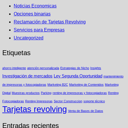
Noticias Economicas
Opciones binarias
Reclamación de Tarjetas Revolving
Servicios para Empresas
Uncategorized
Etiquetas
ahorro inteligente
atención personalizada
Estrategias de Nicho
Insights
Investigación de mercados
Ley Segunda Oportunidad
mantenimiento
de impresoras y fotocopiadoras
Marketing B2C
Marketing de Contenidos
Marketing
Digital
Muestras productos
Parking
renting de impresoras y fotocopiadoras
Renting
Fotocopiadoras
Renting Impresoras
Sector Construccion
soporte técnico
Tarjetas revolving
Venta de Bases de Datos
Entradas recientes