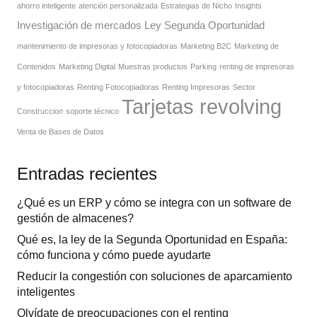
ahorro inteligente
atención personalizada
Estrategias de Nicho
Insights
Investigación de mercados
Ley Segunda Oportunidad
mantenimiento de impresoras y fotocopiadoras
Marketing B2C
Marketing de
Contenidos
Marketing Digital
Muestras productos
Parking
renting de impresoras
y fotocopiadoras
Renting Fotocopiadoras
Renting Impresoras
Sector
Tarjetas revolving
Construccion
soporte técnico
Venta de Bases de Datos
Entradas recientes
¿Qué es un ERP y cómo se integra con un software de
gestión de almacenes?
Qué es, la ley de la Segunda Oportunidad en España:
cómo funciona y cómo puede ayudarte
Reducir la congestión con soluciones de aparcamiento
inteligentes
Olvídate de preocupaciones con el renting