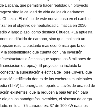
de España, que permitirá hacer realidad un proyecto
ragoza sino la calidad de vida de los ciudadanos»,
ia Chueca . El mérito de este nuevo paso en el cambio
zar en el objetivo de neutralidad climática en 2030,
edio y largo plazo, como destaca Chueca: «La apuesta
siones de dióxido de carbono, sino que implicará un
a opción resulta bastante más económica que la de
 y la sostenibilidad que cuenta con una inversión
nfraestructuras eléctricas que supera los 8 millones de
inanciación europea). El proyecto ha incluido la
 conectar la subestación eléctrica de Torre Olivera, que
bestación edificada dentro de las cocheras municipales
media (15kV) La energía se reparte a través de una red de
mación existentes, que la reducen a baja tensión para
e alojan los pantógrafos invertidos, el sistema de carga
ado, en total, 75 cargadores, 37 de 100 kW para los