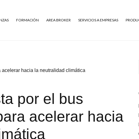
NZAS
FORMACIÓN
AREA BROKER
SERVICIOS A EMPRESAS
PRODUC
acelerar hacia la neutralidad climática
a por el bus
para acelerar hacia
limática