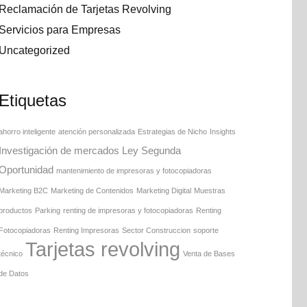
Reclamación de Tarjetas Revolving
Servicios para Empresas
Uncategorized
Etiquetas
ahorro inteligente
atención personalizada
Estrategias de Nicho
Insights
Investigación de mercados
Ley Segunda
Oportunidad
mantenimiento de impresoras y fotocopiadoras
Marketing B2C
Marketing de Contenidos
Marketing Digital
Muestras
productos
Parking
renting de impresoras y fotocopiadoras
Renting
Fotocopiadoras
Renting Impresoras
Sector Construccion
soporte
Tarjetas revolving
técnico
Venta de Bases
de Datos