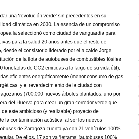
ar una ‘revolución verde’ sin precedentes en su
tralidad climática en 2030. La esencia de un compromiso
ropea la seleccionó como ciudad de vanguardia para
ivas para la salud 20 años antes que el resto de
 desde el consistorio liderado por el alcalde Jorge
titución de la flota de autobuses de combustibles fósiles
 toneladas de CO2 emitidas a lo largo de su vida útil),
cerlas eficientes energéticamente (menor consumo de gas
rgéticas, y el reverdecimiento de la ciudad con
ragozanos (700.000 nuevos árboles plantados, uno por
bera del Huerva para crear un gran corredor verde que
a de este ambicioso (y realizable) proyecto de
e la contaminación acústica, al ser los nuevos
utobuses de Zaragoza cuenta ya con 21 vehículos 100%
regular. De ellos, 17 son ya ‘ietrams’ (autobuses 100%