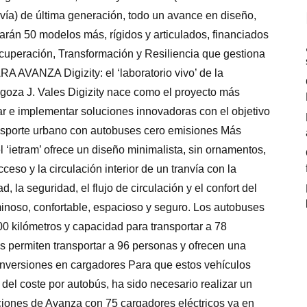
nvía) de última generación, todo un avance en diseño,
arán 50 modelos más, rígidos y articulados, financiados
cuperación, Transformación y Resiliencia que gestiona
AVANZA Digizity: el ‘laboratorio vivo’ de la
goza J. Vales Digizity nace como el proyecto más
ar e implementar soluciones innovadoras con el objetivo
ransporte urbano con autobuses cero emisiones Más
el ‘ietram’ ofrece un diseño minimalista, sin ornamentos,
eso y la circulación interior de un tranvía con la
, la seguridad, el flujo de circulación y el confort del
uminoso, confortable, espacioso y seguro. Los autobuses
 kilómetros y capacidad para transportar a 78
s permiten transportar a 96 personas y ofrecen una
inversiones en cargadores Para que estos vehículos
 del coste por autobús, ha sido necesario realizar un
ciones de Avanza con 75 cargadores eléctricos ya en