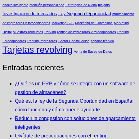
ahorro inteligente
atención personalizada
Estrategias de Nicho
Insights
Investigación de mercados
Ley Segunda Oportunidad
mantenimiento
de impresoras y fotocopiadoras
Marketing B2C
Marketing de Contenidos
Marketing
Digital
Muestras productos
Parking
renting de impresoras y fotocopiadoras
Renting
Fotocopiadoras
Renting Impresoras
Sector Construccion
soporte técnico
Tarjetas revolving
Venta de Bases de Datos
Entradas recientes
¿Qué es un ERP y cómo se integra con un software de
gestión de almacenes?
Qué es, la ley de la Segunda Oportunidad en España:
cómo funciona y cómo puede ayudarte
Reducir la congestión con soluciones de aparcamiento
inteligentes
Olvídate de preocupaciones con el renting