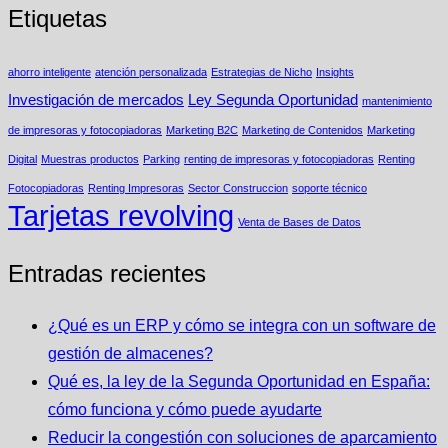
Etiquetas
ahorro inteligente
atención personalizada
Estrategias de Nicho
Insights
Investigación de mercados
Ley Segunda Oportunidad
mantenimiento
de impresoras y fotocopiadoras
Marketing B2C
Marketing de Contenidos
Marketing
Digital
Muestras productos
Parking
renting de impresoras y fotocopiadoras
Renting
Fotocopiadoras
Renting Impresoras
Sector Construccion
soporte técnico
Tarjetas revolving
Venta de Bases de Datos
Entradas recientes
¿Qué es un ERP y cómo se integra con un software de
gestión de almacenes?
Qué es, la ley de la Segunda Oportunidad en España:
cómo funciona y cómo puede ayudarte
Reducir la congestión con soluciones de aparcamiento