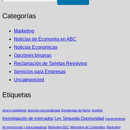
Categorías
Marketing
Noticias de Economia en ABC
Noticias Economicas
Opciones binarias
Reclamación de Tarjetas Revolving
Servicios para Empresas
Uncategorized
Etiquetas
ahorro inteligente
atención personalizada
Estrategias de Nicho
Insights
Investigación de mercados
Ley Segunda Oportunidad
mantenimiento
de impresoras y fotocopiadoras
Marketing B2C
Marketing de Contenidos
Marketing