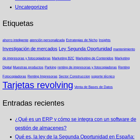
Uncategorized
Etiquetas
ahorro inteligente
atención personalizada
Estrategias de Nicho
Insights
Investigación de mercados
Ley Segunda Oportunidad
mantenimiento
de impresoras y fotocopiadoras
Marketing B2C
Marketing de Contenidos
Marketing
Digital
Muestras productos
Parking
renting de impresoras y fotocopiadoras
Renting
Fotocopiadoras
Renting Impresoras
Sector Construccion
soporte técnico
Tarjetas revolving
Venta de Bases de Datos
Entradas recientes
¿Qué es un ERP y cómo se integra con un software de
gestión de almacenes?
Qué es, la ley de la Segunda Oportunidad en España: