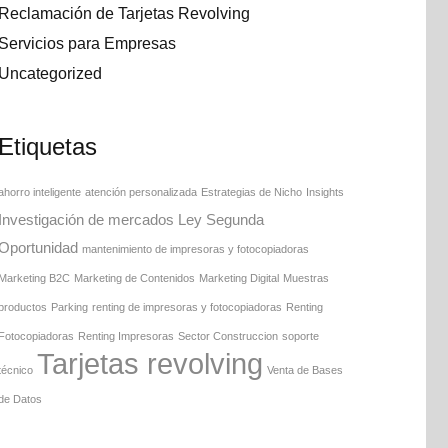
Reclamación de Tarjetas Revolving
Servicios para Empresas
Uncategorized
Etiquetas
ahorro inteligente
atención personalizada
Estrategias de Nicho
Insights
Investigación de mercados
Ley Segunda
Oportunidad
mantenimiento de impresoras y fotocopiadoras
Marketing B2C
Marketing de Contenidos
Marketing Digital
Muestras
productos
Parking
renting de impresoras y fotocopiadoras
Renting
Fotocopiadoras
Renting Impresoras
Sector Construccion
soporte
Tarjetas revolving
técnico
Venta de Bases
de Datos