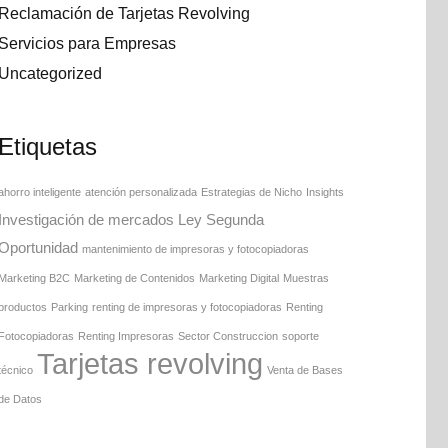
Reclamación de Tarjetas Revolving
Servicios para Empresas
Uncategorized
Etiquetas
ahorro inteligente
atención personalizada
Estrategias de Nicho
Insights
Investigación de mercados
Ley Segunda
Oportunidad
mantenimiento de impresoras y fotocopiadoras
Marketing B2C
Marketing de Contenidos
Marketing Digital
Muestras
productos
Parking
renting de impresoras y fotocopiadoras
Renting
Fotocopiadoras
Renting Impresoras
Sector Construccion
soporte
Tarjetas revolving
técnico
Venta de Bases
de Datos