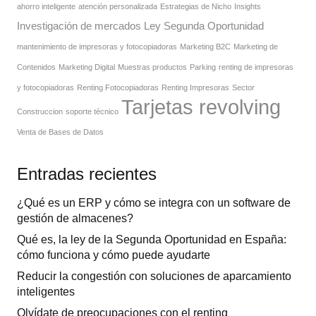
ahorro inteligente
atención personalizada
Estrategias de Nicho
Insights
Investigación de mercados
Ley Segunda Oportunidad
mantenimiento de impresoras y fotocopiadoras
Marketing B2C
Marketing de
Contenidos
Marketing Digital
Muestras productos
Parking
renting de impresoras
y fotocopiadoras
Renting Fotocopiadoras
Renting Impresoras
Sector
Tarjetas revolving
Construccion
soporte técnico
Venta de Bases de Datos
Entradas recientes
¿Qué es un ERP y cómo se integra con un software de
gestión de almacenes?
Qué es, la ley de la Segunda Oportunidad en España:
cómo funciona y cómo puede ayudarte
Reducir la congestión con soluciones de aparcamiento
inteligentes
Olvídate de preocupaciones con el renting