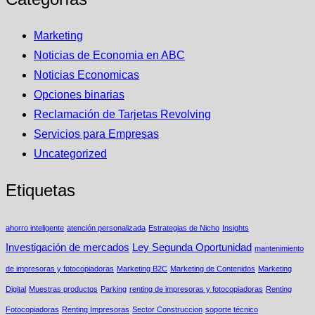
Marketing
Noticias de Economia en ABC
Noticias Economicas
Opciones binarias
Reclamación de Tarjetas Revolving
Servicios para Empresas
Uncategorized
Etiquetas
ahorro inteligente
atención personalizada
Estrategias de Nicho
Insights
Investigación de mercados
Ley Segunda Oportunidad
mantenimiento
de impresoras y fotocopiadoras
Marketing B2C
Marketing de Contenidos
Marketing
Digital
Muestras productos
Parking
renting de impresoras y fotocopiadoras
Renting
Fotocopiadoras
Renting Impresoras
Sector Construccion
soporte técnico