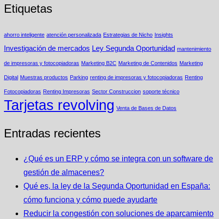
Etiquetas
ahorro inteligente
atención personalizada
Estrategias de Nicho
Insights
Investigación de mercados
Ley Segunda Oportunidad
mantenimiento
de impresoras y fotocopiadoras
Marketing B2C
Marketing de Contenidos
Marketing
Digital
Muestras productos
Parking
renting de impresoras y fotocopiadoras
Renting
Fotocopiadoras
Renting Impresoras
Sector Construccion
soporte técnico
Tarjetas revolving
Venta de Bases de Datos
Entradas recientes
¿Qué es un ERP y cómo se integra con un software de
gestión de almacenes?
Qué es, la ley de la Segunda Oportunidad en España:
cómo funciona y cómo puede ayudarte
Reducir la congestión con soluciones de aparcamiento