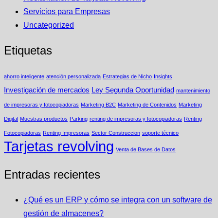
Servicios para Empresas
Uncategorized
Etiquetas
ahorro inteligente
atención personalizada
Estrategias de Nicho
Insights
Investigación de mercados
Ley Segunda Oportunidad
mantenimiento
de impresoras y fotocopiadoras
Marketing B2C
Marketing de Contenidos
Marketing
Digital
Muestras productos
Parking
renting de impresoras y fotocopiadoras
Renting
Fotocopiadoras
Renting Impresoras
Sector Construccion
soporte técnico
Tarjetas revolving
Venta de Bases de Datos
Entradas recientes
¿Qué es un ERP y cómo se integra con un software de
gestión de almacenes?