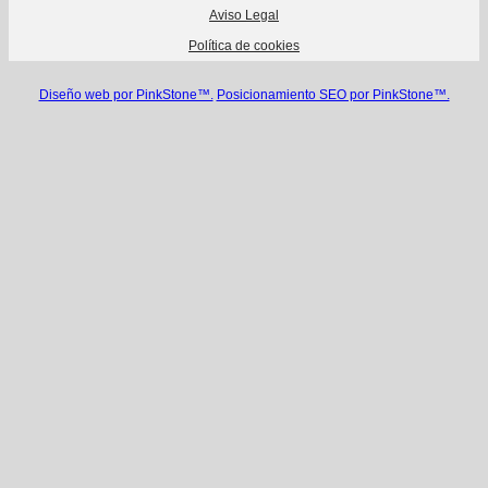
Aviso Legal
Política de cookies
Diseño web por PinkStone™.
Posicionamiento SEO por PinkStone™.