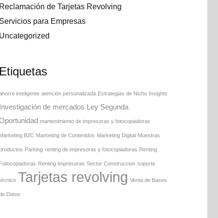
Reclamación de Tarjetas Revolving
Servicios para Empresas
Uncategorized
Etiquetas
ahorro inteligente
atención personalizada
Estrategias de Nicho
Insights
Investigación de mercados
Ley Segunda
Oportunidad
mantenimiento de impresoras y fotocopiadoras
Marketing B2C
Marketing de Contenidos
Marketing Digital
Muestras
productos
Parking
renting de impresoras y fotocopiadoras
Renting
Fotocopiadoras
Renting Impresoras
Sector Construccion
soporte
Tarjetas revolving
técnico
Venta de Bases
de Datos