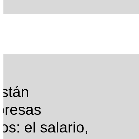
uentran empleados: el salario, el principal
están
mpresas
: el salario,