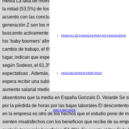
media La falta de motivación y compromiso que reflejan los da
la mitad (53,5%) de los empleados españoles dicen estar abie
acuerdo con las conclusiones del estudio. Los jóvenes, más de
generación Z son los más dispuestos a realizar un cambio: el
buscando activamente (11,2%) o están abiertos a escuchar pro
MANUAL DE FINANZAS PARA NO FINANCIEROS
los ‘baby boomers’ afirman no querer cambiar de puesto de tra
cambio de trabajo, el 69,8% señala que el salario es la princ
lugar, indican que esperan obtener una mayor flexibilidad y o
según Sodexo, el 61,3% de los trabajadores consideran que s
expectativas . Además, más de la mitad creen que esta situac
ANÁLISIS DIARIOS MERCADOS
espera recibir una subida salarial durante el año 2023. Entre l
aumento salarial medio del 6,4%. Noticia Relacionada estanda
absentismo que la media en España Gonzalo D. Velarde Se si
por la pérdida de horas por las bajas laborales El descontento 
AREA BROKER
en la empresa es otro de los hechos que el estudio pone de m
sienten insatisfechos con los beneficios que recibe de su empr