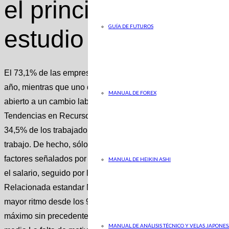
el principal problem
GUÍA DE FUTUROS
estudio
El 73,1% de las empresas en España tuvieron dificultades par
año, mientras que uno de cada tres empleados no está conten
MANUAL DE FOREX
abierto a un cambio laboral en este 2023. Estas son algunas 
Tendencias en Recursos Humanos’, elaborado por Sodexo Benef
34,5% de los trabajadores afirman sentirse poco o nada valor
trabajo. De hecho, sólo el 16% aseguran sentirse muy valorad
factores señalados por los trabajadores para sentirse a gusto 
MANUAL DE HEIKIN ASHI
el salario, seguido por la valoración del trabajo que realizan y,
Relacionada estandar No La subida del 8,5% y los primeros ‘
mayor ritmo desde los 90 Susana Alcelay La nómina mensual
máximo sin precedentes que deja la prestación de los nuevos 
MANUAL DE ANÁLISIS TÉCNICO Y VELAS JAPONES