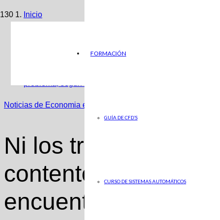
Inicio
Noticias de Economia en ABC
FORMACIÓN
Ni los trabajadores están contentos, ni las empresas enc
problema, según un estudio
Noticias de Economia en ABC
GUÍA DE CFD’S
Ni los trabajadores 
contentos, ni las e
CURSO DE SISTEMAS AUTOMÁTICOS
encuentran empleados