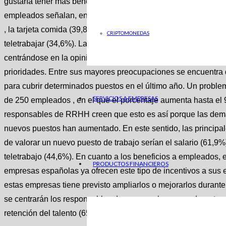
gustaría tener más beneficios (51,2%). En cuanto al ‘top 5’ de
empleados señalan, en primer lugar, disponer de un seguro de 
, la tarjeta comida (39,8%), un aporte al plan de pensiones (34,
CRIPTOMONEDAS
teletrabajar (34,6%). La visión de las empresas Por otra parte,
centrándose en la opinión de los responsables de recursos hu
prioridades. Entre sus mayores preocupaciones se encuentra 
para cubrir determinados puestos en el último año. Un probl
SERVICIOS A EMPRESAS
de 250 empleados , en el que el porcentaje aumenta hasta el
responsables de RRHH creen que esto es así porque las dema
nuevos puestos han aumentado. En este sentido, las principal
de valorar un nuevo puesto de trabajo serían el salario (61,9%)
teletrabajo (44,6%). En cuanto a los beneficios a empleados, e
PRODUCTOS FINANCIEROS
empresas españolas ya ofrecen este tipo de incentivos a sus
estas empresas tiene previsto ampliarlos o mejorarlos durante
se centrarán los responsables de recursos humanos durante e
retención del talento (65,7%), los programas de formación (63,