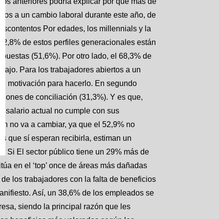
tos anteriores podría explicar por qué más de
rtos a un cambio laboral durante este año, de
scontentos Por edades, los millennials y la
 62,8% de estos perfiles generacionales están
puestas (51,6%). Por otro lado, el 68,3% de
bajo. Para los trabajadores abiertos a un
ipal motivación para hacerlo. En segundo
pciones de conciliación (31,3%). Y es que,
u salario actual no cumple con sus
ión no va a cambiar, ya que el 52,9% no
os que sí esperan recibirla, estiman un
r Si El sector público tiene un 29% más de
túa en el ‘top’ once de áreas más dañadas
de los trabajadores con la falta de beneficios
anifiesto. Así, un 38,6% de los empleados se
esa, siendo la principal razón que les