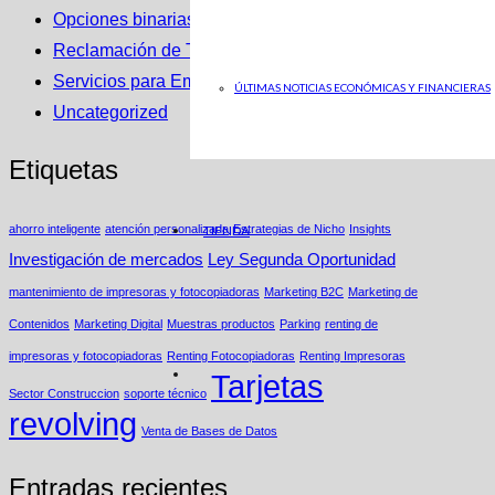
Opciones binarias
Reclamación de Tarjetas Revolving
Servicios para Empresas
ÚLTIMAS NOTICIAS ECONÓMICAS Y FINANCIERAS
Uncategorized
Etiquetas
TIENDA
ahorro inteligente
atención personalizada
Estrategias de Nicho
Insights
Investigación de mercados
Ley Segunda Oportunidad
mantenimiento de impresoras y fotocopiadoras
Marketing B2C
Marketing de
Contenidos
Marketing Digital
Muestras productos
Parking
renting de
impresoras y fotocopiadoras
Renting Fotocopiadoras
Renting Impresoras
Tarjetas
Sector Construccion
soporte técnico
revolving
Venta de Bases de Datos
Entradas recientes